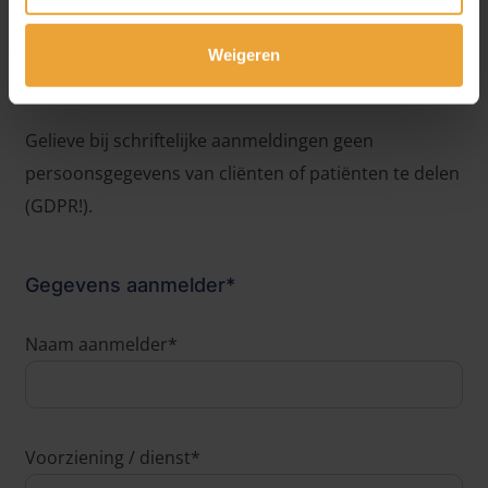
Weigeren
Per mail via onthaalteam@ligant.be
Gelieve bij schriftelijke aanmeldingen geen
persoonsgegevens van cliënten of patiënten te delen
(GDPR!).
Gegevens aanmelder*
Naam aanmelder*
Voorziening / dienst*