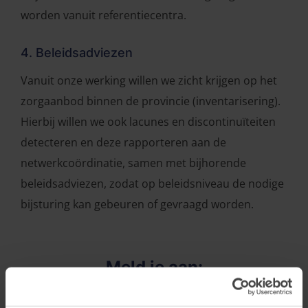
worden vanuit referentiecentra
.
4. Beleidsadviezen
Vanuit onze werking willen we zicht krijgen op het
zorgaanbod binnen de provincie (inventarisering).
Hierbij willen we ook lacunes en discontinuïteiten
detecteren en deze rapporteren aan de
netwerkcoördinatie, samen met bijhorende
beleidsadviezen, zodat op beleidsniveau de nodige
bijsturing kan gebeuren of gevraagd worden.
Meld je aan: