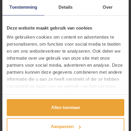
Als zorg- en/of hulpverlener kan je ondersteuning
Toestemming
Details
Over
vragen aan het MAST Eetstoornissen.
Het aanmeldformulier kan soms een technische
Deze website maakt gebruik van cookies
storing geven. Ons team werkt aan een oplossing.
We gebruiken cookies om content en advertenties te
Om te voorkomen dat je gegevens verloren gaan,
personaliseren, om functies voor social media te bieden
raden we je aan om altijd eerst een kopie van je
en om ons websiteverkeer te analyseren. Ook delen we
ingevulde formulier te bewaren.
informatie over uw gebruik van onze site met onze
partners voor social media, adverteren en analyse. Deze
Wij zijn telefonisch bereikbaar op
011 49 42 78
:
partners kunnen deze gegevens combineren met andere
informatie die u aan ze heeft verstrekt of die ze hebben
Maandag 13u00 - 16u00
verzameld op basis van uw gebruik van hun services.
Dinsdag 9u00 - 12u00
Woensdag 9u00 - 12u00
Alles toestaan
Donderdag 13u00 - 16u00
Vrijdag 9u00 - 12u00.
Aanpassen