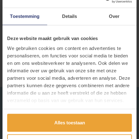
Deze
flyer
geeft meer info over onze oproep aan
jongeren/jongvolwassenen om zich bij Ligant aan
Toestemming
Details
Over
te sluiten als ervaringsvrijwilliger. Ook interesse om
dit te doen? Geef ons een seintje via
ligant.participatie@ligant.be
!
Deze website maakt gebruik van cookies
Ken je jongeren voor wie dit iets zou zijn? Bezorg
We gebruiken cookies om content en advertenties te
personaliseren, om functies voor social media te bieden
hun de
flyer
of hang hem op een goed zichtbare
en om ons websiteverkeer te analyseren. Ook delen we
plaats.
informatie over uw gebruik van onze site met onze
partners voor social media, adverteren en analyse. Deze
partners kunnen deze gegevens combineren met andere
informatie die u aan ze heeft verstrekt of die ze hebben
verzameld op basis van uw gebruik van hun services.
Alles toestaan
Vragen? Neem contact op