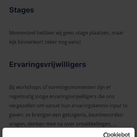
Stages
Momenteel hebben wij geen stage plaatsen, maar
kijk binnenkort zeker nog eens!
Ervaringsvrijwilligers
Bij workshops of vormingsmomenten zijn er
regelmatig jonge ervaringsvrijwilligers die ons
vergezellen om vanuit hun ervaringskennis input te
geven: ze brengen een getuigenis, beantwoorden
vragen, denken mee na over ontwikkelingen, ...