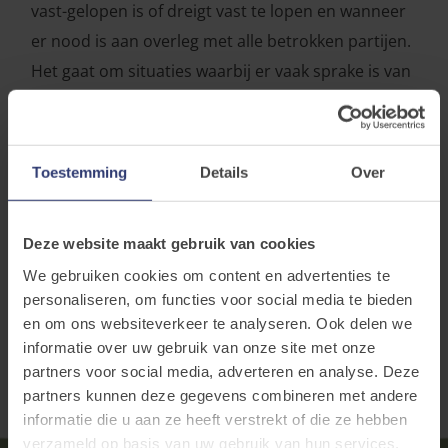
vast-gelopen is of dreigt vast te lopen en wanneer
er nood is aan overleg met alle betrokken partijen.
Het gaat om situaties waarbij er vaak sprake is van
een lange hulpverleningsgeschiedenis,
betrokkenheid van diverse intersectorale partners
en een combinatie van moeilijkheden en noden op
Toestemming
Details
Over
verschillende vlakken.
Deze website maakt gebruik van cookies
Casemanagement
We gebruiken cookies om content en advertenties te
personaliseren, om functies voor social media te bieden
en om ons websiteverkeer te analyseren. Ook delen we
informatie over uw gebruik van onze site met onze
partners voor social media, adverteren en analyse. Deze
partners kunnen deze gegevens combineren met andere
informatie die u aan ze heeft verstrekt of die ze hebben
verzameld op basis van uw gebruik van hun services.