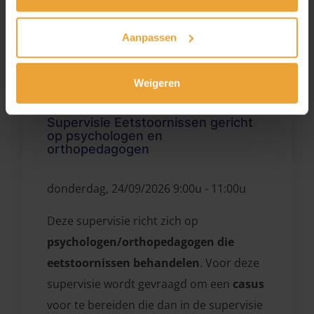
Aanpassen
Weigeren
Supervisie Eetstoornissen gericht
op psychologen en
orthopedagogen
donderdag, 24/09/2026 9:00u - 11:00u
Deze supervisie richt zich op
psychologen/orthopedagogen die
eetstoornissen behandelen
. Voor deze
supervisie wordt gevraagd om een
casus
voor te bereiden die dan in de supervisie