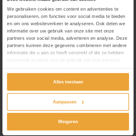
Lunch is
niet
voorzien dus breng zelf je
We gebruiken cookies om content en advertenties te
boterhammen mee. Koffie, thee en water zijn
personaliseren, om functies voor social media te bieden
en om ons websiteverkeer te analyseren. Ook delen we
beschikbaar. Andere dranken (bv. frisdrank) voorzie
informatie over uw gebruik van onze site met onze
je zelf.
partners voor social media, adverteren en analyse. Deze
partners kunnen deze gegevens combineren met andere
Neem zeker ook je
laptop
mee.
informatie die u aan ze heeft verstrekt of die ze hebben
verzameld op basis van uw gebruik van hun services.
Neem contact met Sabrina Santillo
Heb je nog vragen?
(
sabrina.santillo@ligant.be
). Het aantal inschrijvingen
is beperkt tot 20 personen.
Alles toestaan
Aanpassen
Weigeren