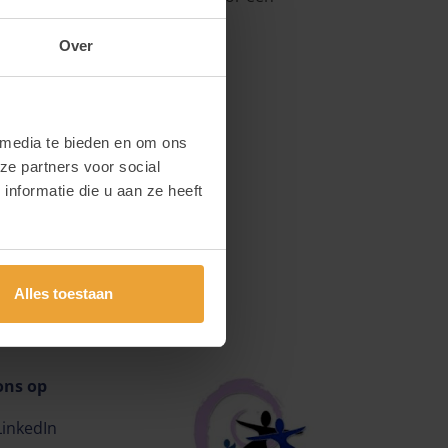
anisatie en op beleidsniveau.
Over
 media te bieden en om ons
ze partners voor social
nformatie die u aan ze heeft
Alles toestaan
ons op
LinkedIn