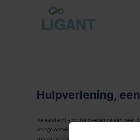
Hulpverlening, ee
De aandacht voor hulpverlening aan zeer jo
vroege ontwikkeling, gehechtheid en trauma
context worden adviezen en beslissingen ge