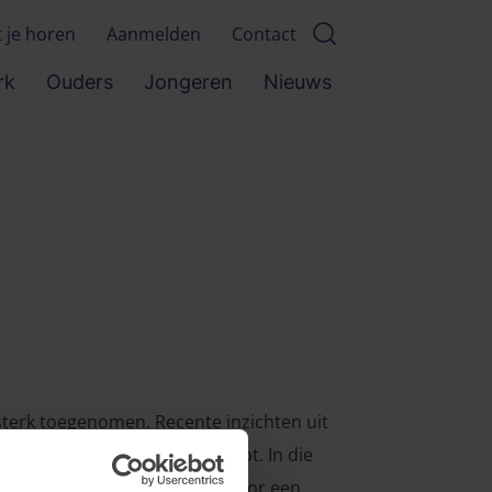
t je horen
Aanmelden
Contact
rk
Ouders
Jongeren
Nieuws
sterk toegenomen. Recente inzichten uit
en als kanttekeningen oproept. In die
aald. De tekst pleit daarom voor een