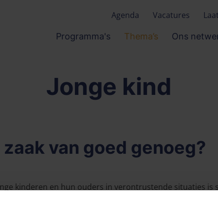
Agenda
Vacatures
Laa
Programma's
Thema’s
Ons netwe
Jonge kind
n zaak van goed genoeg?
nge kinderen en hun ouders in verontrustende situaties is 
 beïnvloeden steeds meer beleid en praktijk, wat zowel kans
regeld eerder door angst dan door een rustige analyse bep