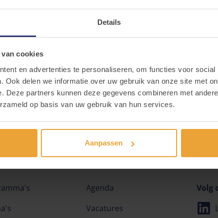
 zien hoe die concreet vorm kan krijgen binnen de eigen org
Details
 van cookies
ent en advertenties te personaliseren, om functies voor social
 steeds terecht bij Hilde Seys
,
Veerle Stulens of Crosslink.
. Ook delen we informatie over uw gebruik van onze site met on
e. Deze partners kunnen deze gegevens combineren met andere i
erzameld op basis van uw gebruik van hun services.
Aanpassen
ramma's
Agenda
Volg 
a's
Vacatures