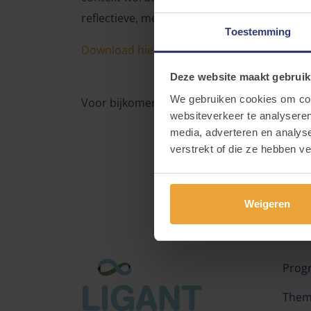
reflectieve, mentaliserende houding en laat
Toestemming
Download hier de volledige tekst.
Deze website maakt gebruik
We gebruiken cookies om cont
Voor bijkomende informatie of vragen kan je
websiteverkeer te analyseren
media, adverteren en analys
verstrekt of die ze hebben v
Weigeren
Prog
Them