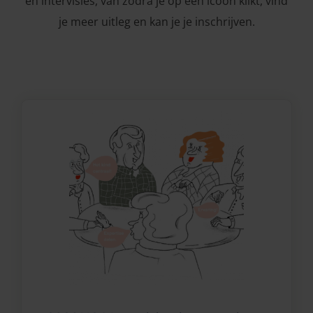
en intervisies, van zodra je op een icoon klikt, vind
je meer uitleg en kan je je inschrijven.