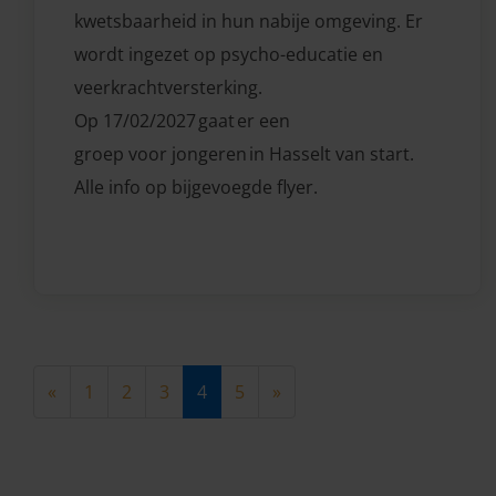
kwetsbaarheid in hun nabije omgeving. Er
wordt ingezet op psycho-educatie en
veerkrachtversterking.
Op 17/02/2027 gaat er een
groep voor jongeren in Hasselt van start.
Alle info op bijgevoegde flyer.
(current)
all.:::.Europe/Berlin
«
1
2
3
4
5
»