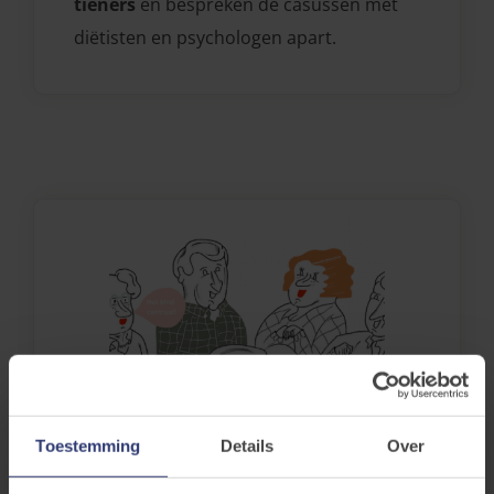
tieners
en bespreken de casussen met
diëtisten en psychologen apart.
Toestemming
Details
Over