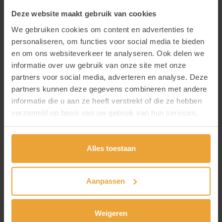
Deze website maakt gebruik van cookies
20261215 Workshop:
We gebruiken cookies om content en advertenties te
Transitieleeftijd als
ontwikkelingsfase
personaliseren, om functies voor social media te bieden
en om ons websiteverkeer te analyseren. Ook delen we
informatie over uw gebruik van onze site met onze
Dinsdag 15/12/2026
partners voor social media, adverteren en analyse. Deze
partners kunnen deze gegevens combineren met andere
De overgang naar volwassenheid brengt
informatie die u aan ze heeft verstrekt of die ze hebben
voor elk jongere uitdagingen met zich
verzameld op basis van uw gebruik van hun services.
mee — voor jongeren die psychisch
kwetsbaar zijn, is die periode nog
Alles toestaan
complexer. In deze workshop krijg je een
heldere samenvatting van de
ontwikkelingstaken die horen bij de
Aanpassen
transitieleeftijd en de uitdagingen die
daarbij kunnen ontstaan. We bekijken
Weigeren