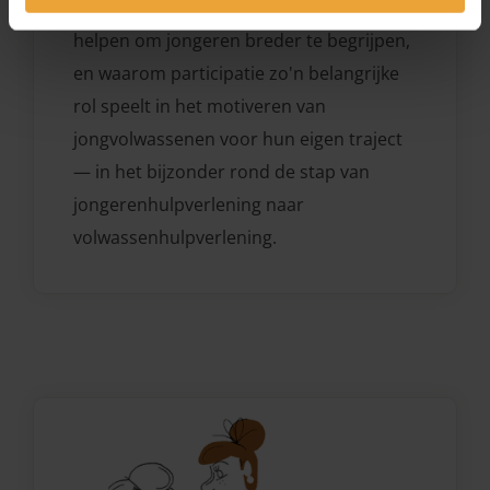
hoe een transdiagnostische blik kan
helpen om jongeren breder te begrijpen,
en waarom participatie zo'n belangrijke
rol speelt in het motiveren van
jongvolwassenen voor hun eigen traject
— in het bijzonder rond de stap van
jongerenhulpverlening naar
volwassenhulpverlening.